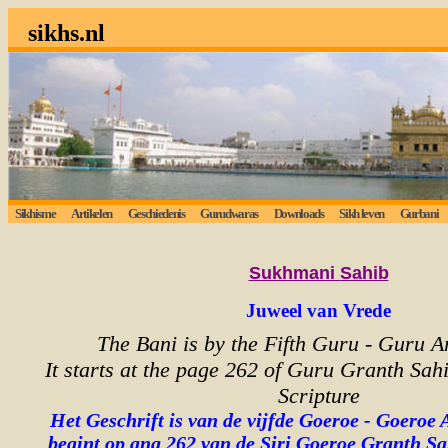
sikhs.nl
Sikhisme
Artikelen
Geschiedenis
Gurudwaras
Downloads
Sikh leven
Gurbani
Lui
Sukhmani
Sahib
Juweel van Vrede
The Bani is by the Fifth Guru - Guru A
It starts at the page 262 of Guru Granth Sahi
Scripture
Het Geschrift is van de vijfde Goeroe - Goeroe 
begint op ang 262 van de Siri Goeroe Granth Sa