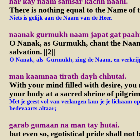
har kay naam samsar kachh naahi.
There is nothing equal to the Name of 
Niets is gelijk aan de Naam van de Heer.
naanak gurmukh naam japat gat paah
O Nanak, as Gurmukh, chant the Naam
salvation.
||2||
O Nanak, als Gurmukh, zing de Naam, en verkrijg 
man kaamnaa tirath dayh chhutai.
With your mind filled with desire, you
your body at a sacred shrine of pilgri
Met je geest vol van verlangen kun je je lichaam op
bedevaarts-altaar;
garab gumaan na man tay hutai.
but even so, egotistical pride shall not