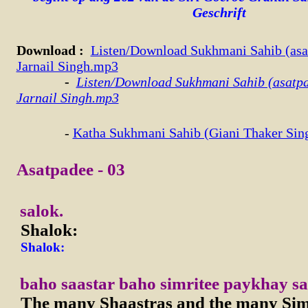
Geschrift
Download
:
Listen/Download Sukhmani Sahib (asa
Jarnail Singh.mp3
-
Listen/Download Sukhmani Sahib (asatpa
Jarnail Singh.mp3
-
Katha Sukhmani Sahib (Giani Thaker Sin
Asatpadee - 03
salok.
Shalok:
Shalok:
baho saastar baho simritee paykhay s
The many Shaastras and the many Simr