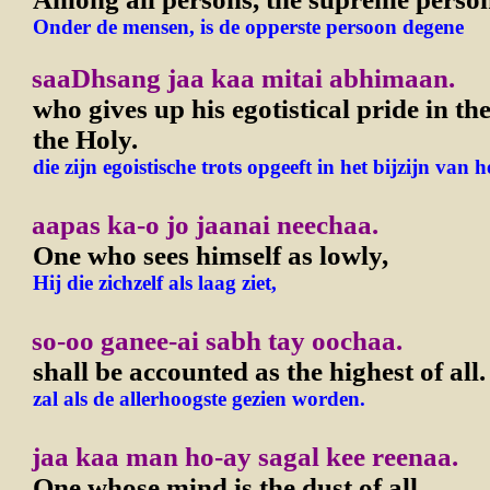
Onder de mensen, is de opperste persoon degene
saaDhsang jaa kaa mitai abhimaan.
who gives up his egotistical pride in t
the Holy.
die zijn egoistische trots opgeeft in het bijzijn van h
aapas ka-o jo jaanai neechaa.
One who sees himself as lowly,
Hij die zichzelf als laag ziet,
so-oo ganee-ai sabh tay oochaa.
shall be accounted as the highest of all.
zal als de allerhoogste gezien worden.
jaa kaa man ho-ay sagal kee reenaa.
One whose mind is the dust of all,