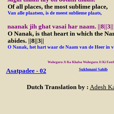
Of all places, the most sublime place,
Van alle plaatsen, is de meest sublieme plaats,
naanak jih ghat vasai har naam.
||8||3||
O Nanak, is that heart in which the Na
abides.
||8||3||
O Nanak, het hart waar de Naam van de Heer in verb
Waheguru Ji Ka Khalsa Waheguru Ji Ki Fate
Asatpadee - 02
Sukhmani Sahib
Dutch Translation by :
Adesh Ka