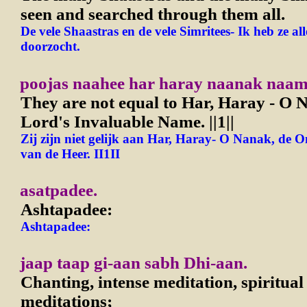
seen and searched through them all.
De vele Shaastras en de vele Simritees- Ik heb ze al
doorzocht.
poojas naahee har haray naanak naa
They are not equal to Har, Haray - O 
Lord's Invaluable Name.
||1||
Zij zijn niet gelijk aan Har, Haray- O Nanak, de
van de Heer.
II1II
asatpadee.
Ashtapadee:
Ashtapadee:
jaap taap gi-aan sabh Dhi-aan.
Chanting, intense meditation, spiritua
meditations;