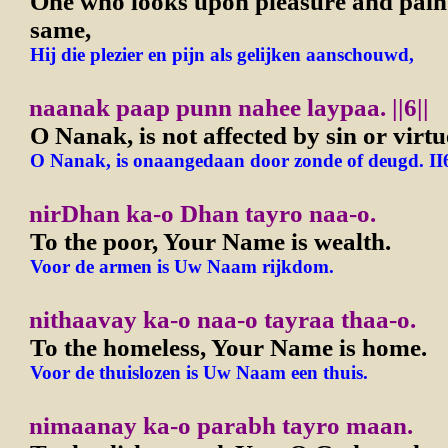
One who looks upon pleasure and pain 
same,
Hij die plezier en pijn als gelijken aanschouwd,
naanak paap punn nahee laypaa.
||6||
O Nanak, is not affected by sin or virtu
O Nanak, is onaangedaan door zonde of deugd.
II
nirDhan ka-o Dhan tayro naa-o.
To the poor, Your Name is wealth.
Voor de armen is Uw Naam rijkdom.
nithaavay ka-o naa-o tayraa thaa-o.
To the homeless, Your Name is home.
Voor de thuislozen is Uw Naam een thuis.
nimaanay ka-o parabh tayro maan.