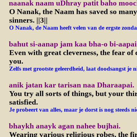
naanak naam uDhray patit baho mooc
O Nanak, the Naam has saved so many 
sinners.
||3||
O Nanak, de Naam heeft velen van de ergste zondaa
bahut si-aanap jam kaa bha-o bi-aapai
Even with great cleverness, the fear of 
you.
Zelfs met grootste geleerdheid, laat doodsangst je ni
anik jatan kar tarisan naa Dharaapai.
You try all sorts of things, but your thirs
satisfied.
Je probeert van alles, maar je dorst is nog steeds nie
bhaykh anayk agan nahee bujhai.
Wearing various religious robes, the fir