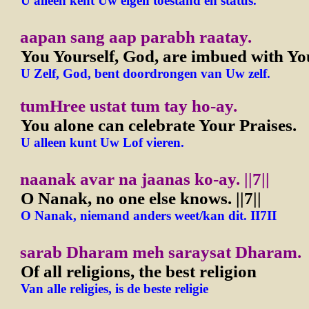
U alleen kent Uw eigen toestand en status.
aapan sang aap parabh raatay.
You Yourself, God, are imbued with You
U Zelf, God, bent doordrongen van Uw zelf.
tumHree ustat tum tay ho-ay.
You alone can celebrate Your Praises.
U alleen kunt Uw Lof vieren.
naanak avar na jaanas ko-ay. ||7||
O Nanak, no one else knows. ||7||
O Nanak, niemand anders weet/kan dit. II7II
sarab Dharam meh saraysat Dharam.
Of all religions, the best religion
Van alle religies, is de beste religie