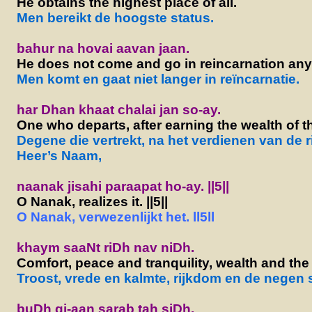
He obtains the highest place of all.
Men bereikt de hoogste status.
bahur na hovai aavan jaan.
He does not come and go in reincarnation any
Men komt en gaat niet langer in reïncarnatie.
har Dhan khaat chalai jan so-ay.
One who departs, after earning the wealth of 
Degene die vertrekt, na het verdienen van de 
Heer’s Naam,
naanak jisahi paraapat ho-ay. ||5||
O Nanak, realizes it. ||5||
O Nanak, verwezenlijkt het. ll5ll
khaym saaNt riDh nav niDh.
Comfort, peace and tranquility, wealth and the
Troost, vrede en kalmte, rijkdom en de negen 
buDh gi-aan sarab tah siDh.