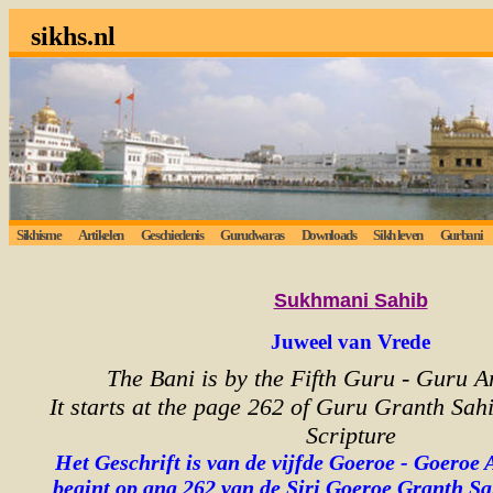
sikhs.nl
Sikhisme
Artikelen
Geschiedenis
Gurudwaras
Downloads
Sikh leven
Gurbani
L
Sukhmani
Sahib
Juweel van Vrede
The Bani is by the Fifth Guru - Guru A
It starts at the page 262 of Guru Granth Sahi
Scripture
Het Geschrift is van de vijfde Goeroe - Goeroe 
begint op ang 262 van de Siri Goeroe Granth Sa