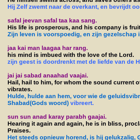
Hij Zelf zwemt naar de overkant, en bevrijdt o
safal jeevan safal taa kaa sang.
His life is prosperous, and his company is fruit
Zijn leven is voorspoedig, en zijn gezelschap 
jaa kai man laagaa har rang.
his mind is imbued with the love of the Lord.
zijn geest is doordrenkt met de liefde van de H
jai jai sabad anaahad vaajai.
Hail, hail to him, for whom the sound current 
vibrates.
Hulde, hulde aan hem, voor wie de geluidsvibr
Shabad(Gods woord)
vibreert.
sun sun anad karay parabh gaajai.
Hearing it again and again, he is in bliss, pro
Praises.
Het steeds opnieuw horend, is hij gelukzalig,