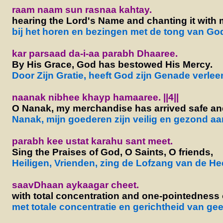
raam naam sun rasnaa kahtay.
hearing the Lord's Name and chanting it with
bij het horen en bezingen met de tong van G
kar parsaad da-i-aa parabh Dhaaree.
By His Grace, God has bestowed His Mercy.
Door Zijn Gratie, heeft God zijn Genade verlee
naanak nibhee khayp hamaaree. ||4||
O Nanak, my merchandise has arrived safe and
Nanak, mijn goederen zijn veilig en gezond aa
parabh kee ustat karahu sant meet.
Sing the Praises of God, O Saints, O friends,
Heiligen, Vrienden, zing de Lofzang van de He
saavDhaan aykaagar cheet.
with total concentration and one-pointedness 
met totale concentratie en gerichtheid van ge