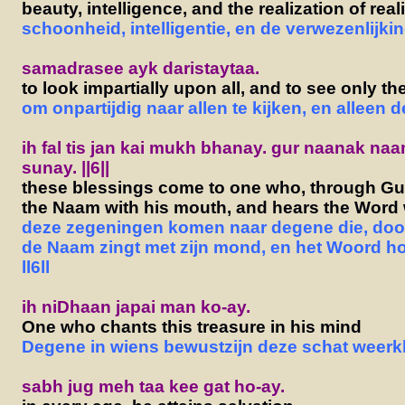
beauty, intelligence, and the realization of reali
schoonheid, intelligentie, en de verwezenlijking
samadrasee ayk daristaytaa.
to look impartially upon all, and to see only t
om onpartijdig naar allen te kijken, en alleen d
ih fal tis jan kai mukh bhanay. gur naanak n
sunay. ||6||
these blessings come to one who, through Gu
the Naam with his mouth, and hears the Word wi
deze zegeningen komen naar degene die, doo
de Naam zingt
met zijn mond, en het Woord hoo
ll6ll
ih niDhaan japai man ko-ay.
One who chants this treasure in his mind
Degene in wiens bewustzijn deze schat weerkl
sabh jug meh taa kee gat ho-ay.