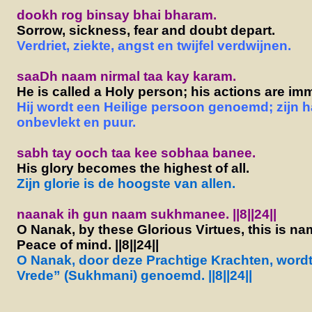
dookh rog binsay bhai bharam.
Sorrow, sickness, fear and doubt depart.
Verdriet, ziekte, angst en twijfel verdwijnen.
saaDh naam nirmal taa kay karam.
He is called a Holy person; his actions are im
Hij wordt een Heilige persoon genoemd; zijn h
onbevlekt en puur.
sabh tay ooch taa kee sobhaa banee.
His glory becomes the highest of all.
Zijn glorie is de hoogste van allen.
naanak ih gun naam sukhmanee. ||8||24||
O Nanak, by these Glorious Virtues, this is 
Peace of mind. ||8||24||
O Nanak, door deze Prachtige Krachten, wordt
Vrede” (Sukhmani) genoemd. ||8||24||