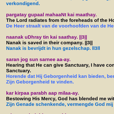
verkondigend.
pargatay gupaal mahaaNt kai maathay.
The Lord radiates from the foreheads of the Ho
De Heer straalt van de voorhoofden van de Hei
naanak uDhray tin kai saathay. ||3||
Nanak is saved in their company. ||3||
Nanak is bevrijdt in hun gezelschap. ll3ll
saran jog sun sarnee aa-ay.
Hearing that He can give Sanctuary, I have c
Sanctuary.
Horende dat Hij Geborgenheid kan bieden, b
Zijn Geborgenheid te vinden.
kar kirpaa parabh aap milaa-ay.
Bestowing His Mercy, God has blended me wit
Zijn Genade schenkende, vermengde God mij m