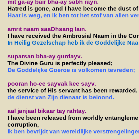
mit ga-ay bair bha-ay sabh rayn.
Hatred is gone, and I have become the dust of 
Haat is weg, en ik ben tot het stof van allen v
amrit naam saaDhsang lain.
I have received the Ambrosial Naam in the Co
In Heilig Gezelschap heb ik de Goddelijke Na
suparsan bha-ay gurdayv.
The Divine Guru is perfectly pleased;
De Goddelijke Goeroe is volkomen tevreden;
pooran ho-ee sayvak kee sayv.
the service of His servant has been rewarded.
de dienst van Zijn dienaar is beloond.
aal janjaal bikaar tay rahtay.
I have been released from worldly entangleme
corruption,
Ik ben bevrijdt van wereldlijke verstrengelinge