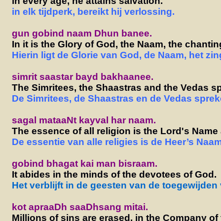
in every age, he attains salvation.
in elk tijdperk, bereikt hij verlossing.
gun gobind naam Dhun banee.
In it is the Glory of God, the Naam, the chantin
Hierin ligt de Glorie van God, de Naam, het zi
simrit saastar bayd bakhaanee.
The Simritees, the Shaastras and the Vedas spe
De Simritees, de Shaastras en de Vedas sprek
sagal mataaNt kayval har naam.
The essence of all religion is the Lord's Name
De essentie van alle religies is de Heer’s Naam
gobind bhagat kai man bisraam.
It abides in the minds of the devotees of God.
Het verblijft in de geesten van de toegewijden
kot apraaDh saaDhsang mitai.
Millions of sins are erased, in the Company of 