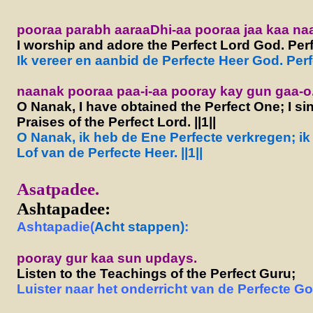
pooraa parabh aaraaDhi-aa pooraa jaa kaa naa
I worship and adore the Perfect Lord God. Perf
Ik vereer en aanbid de Perfecte Heer God. Perf
naanak pooraa paa-i-aa pooray kay gun gaa-o. 
O Nanak, I have obtained the Perfect One; I si
Praises of the Perfect Lord. ||1||
O Nanak, ik heb de Ene Perfecte verkregen; ik
Lof van de Perfecte
Heer. ||1||
A
satpadee.
Ashtapadee:
Ashtapadie(
Acht stappen)
:
pooray gur kaa sun updays.
Listen to the Teachings of the Perfect Guru;
Luister naar het onderricht van de Perfecte G