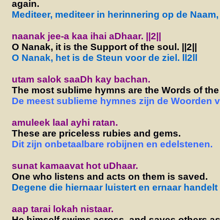
again.
Mediteer, mediteer in herinnering op de Naam, 
naanak jee-a kaa ihai aDhaar. ||2||
O Nanak, it is the Support of the soul. ||2||
O Nanak, het is de Steun voor de ziel. ll2ll
utam salok saaDh kay bachan.
The most sublime hymns are the Words of the
De meest sublieme hymnes zijn de Woorden va
amuleek laal ayhi ratan.
These are priceless rubies and gems.
Dit zijn onbetaalbare robijnen en edelstenen.
sunat kamaavat hot uDhaar.
One who listens and acts on them is saved.
Degene die hiernaar luistert en ernaar handelt i
aap tarai lokah nistaar.
He himself swims across, and saves others as 