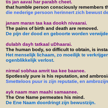
tis jan aavai har parabh cheet.
that humble person consciously remembers t
die nederige persoon herinnert zich bewust d
janam maran taa kaa dookh nivaarai.
The pains of birth and death are removed.
De pijn der dood en geboorte worden verwijde
dulabh dayh tatkaal uDhaarai.
The human body, so difficult to obtain, is inst
Het menselijk lichaam, zo moeilijk te verkrijge
ogenblikkelijk verlost.
nirmal sobhaa amrit taa kee baanee.
Spotlessly pure is his reputation, and ambrosi
Smetteloos puur is zijn reputatie, en ambrozijn
ayk naam man maahi samaanee.
The One Name permeates his mind.
De Ene Naam doordringt zijn bewustzijn.