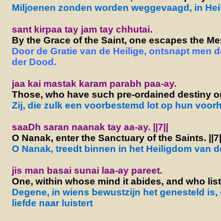
Miljoenen zonden worden weggevaagd, in Hei
sant kirpaa tay jam tay chhutai.
By the Grace of the Saint, one escapes the Me
Door de Gratie van de Heilige, ontsnapt men
der Dood.
jaa kai mastak karam parabh paa-ay.
Those, who have such pre-ordained destiny on
Zij, die zulk een voorbestemd lot op hun voo
saaDh saran naanak tay aa-ay. ||7||
O Nanak, enter the Sanctuary of the Saints. ||7|
O Nanak, treedt binnen in het Heiligdom van de 
jis man basai sunai laa-ay pareet.
One, within whose mind it abides, and who liste
Degene, in wiens bewustzijn het genesteld is, 
liefde naar luistert