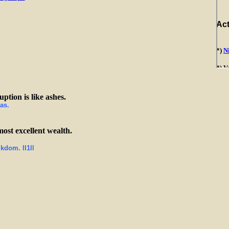
ption is like ashes.
as.
ost excellent wealth.
kdom. ll1ll