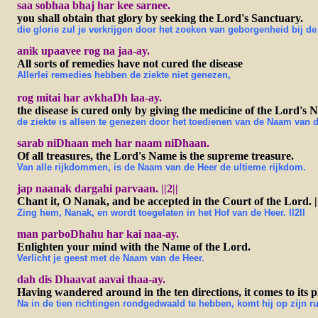
saa sobhaa bhaj har kee sarnee.
you shall obtain that glory by seeking the Lord's Sanctuary.
die glorie zul je verkrijgen door het zoeken van geborgenheid bij de
anik upaavee rog na jaa-ay.
All sorts of remedies have not cured the disease
Allerlei remedies hebben de ziekte niet genezen,
rog mitai har avkhaDh laa-ay.
the disease is cured only by giving the medicine of the Lord's 
de ziekte is alleen te genezen door het toedienen van de Naam van
sarab niDhaan meh har naam niDhaan.
Of all treasures, the Lord's Name is the supreme treasure.
Van alle rijkdommen, is de Naam van de Heer de ultieme rijkdom.
jap naanak dargahi parvaan. ||2||
Chant it, O Nanak, and be accepted in the Court of the Lord. ||
Zing hem, Nanak, en wordt toegelaten in het Hof van de Heer. ll2ll
man parboDhahu har kai naa-ay.
Enlighten your mind with the Name of the Lord.
Verlicht je geest met de Naam van de Heer.
dah dis Dhaavat aavai thaa-ay.
Having wandered around in the ten directions, it comes to its pl
Na in de tien richtingen rondgedwaald te hebben, komt hij op zijn ru