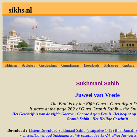
sikhs.nl
Sikhisme
Artikelen
Geschiedenis
Gurudwaras
Downloads
Sikh leven
Gurbani
Sukhmani
Sahib
Juweel van Vrede
The Bani is by the Fifth Guru - Guru Arjan De
It starts at the page 262 of Guru Granth Sahib – the Spi
Het Geschrift is van de vijfde Goeroe - Goeroe Arjan Dev Ji. Het begint o
Granth Sahib - Het Heilige Geschrift
Download
:
Listen/Download Sukhmani Sahib (asatpadee 1-12) Bhai Jarnail
-
Listen/Download Sukhmani Sahib (asatpadee 13-24) Bhai Jarnail 