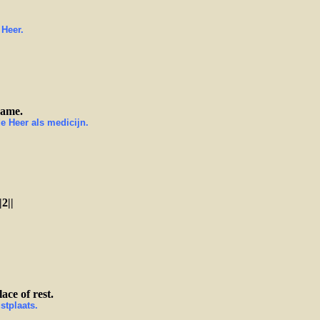
 Heer.
Name.
 de Heer als medicijn.
2||
ace of rest.
stplaats.