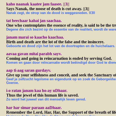
kaho naanak kaatee jam faasee. ||3||
Says Nanak, the noose of death is cut away. ||3||
Nanak zegt, de strop van de dood is weggesneden. ll3ll
tat beechaar kahai jan saachaa.
One who contemplates the essence of reality, is said to be the t
Degene die zich bezint op de essentie van de realiteit, wordt de w
janam marai so kaacho kaachaa.
Birth and death are the lot of the false and the insincere.
Geboorte en dood zijn het lot van de doortrapten en de huichelaars.
aavaa gavan mitai parabh sayv.
Coming and going in reincarnation is ended by serving God.
Komen en gaan door reïncarnatie wordt beëindigd door God te dien
aap ti-aag saran gurdayv.
Give up your selfishness and conceit, and seek the Sanctuary o
Geef je zelfzucht /egoïsme en eigendunk op en zoek de Geborgenhe
Goeroe.
i-o ratan janam kaa ho-ay uDhaar.
Thus the jewel of this human life is saved.
Zo word het juweel van dit menselijk leven gered.
har har simar paraan aaDhaar.
Remember the Lord, Har, Har, the Support of the breath of lif