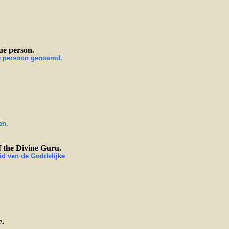
rue person.
are persoon genoemd.
en.
f the Divine Guru.
id van de Goddelijke
e.