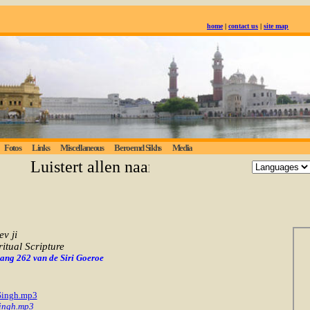
home
|
contact us
|
site map
Fotos
Links
Miscellaneous
Beroemd Sikhs
Media
Luistert allen naar de eeuwige waarheid; deg
v ji
ritual Scripture
p ang 262 van de Siri Goeroe
 Singh.mp3
Singh.mp3