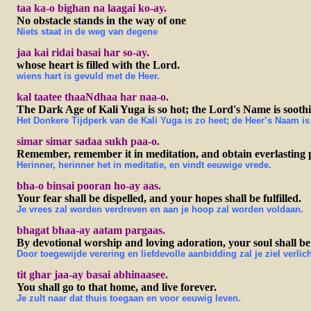
taa ka-o bighan na laagai ko-ay.
No obstacle stands in the way of one
Niets staat in de weg van degene
jaa kai ridai basai har so-ay.
whose heart is filled with the Lord.
wiens hart is gevuld met de Heer.
kal taatee thaaNdhaa har naa-o.
The Dark Age of Kali Yuga is so hot; the Lord's Name is soothi
Het Donkere Tijdperk van de Kali Yuga is zo heet; de Heer’s Naam is
simar simar sadaa sukh paa-o.
Remember, remember it in meditation, and obtain everlasting 
Herinner, herinner het in meditatie, en vindt eeuwige vrede.
bha-o binsai pooran ho-ay aas.
Your fear shall be dispelled, and your hopes shall be fulfilled.
Je vrees zal worden verdreven en aan je hoop zal worden voldaan.
bhagat bhaa-ay aatam pargaas.
By devotional worship and loving adoration, your soul shall be
Door toegewijde verering en liefdevolle aanbidding zal je ziel verlic
tit ghar jaa-ay basai abhinaasee.
You shall go to that home, and live forever.
Je zult naar dat thuis toegaan en voor eeuwig leven.