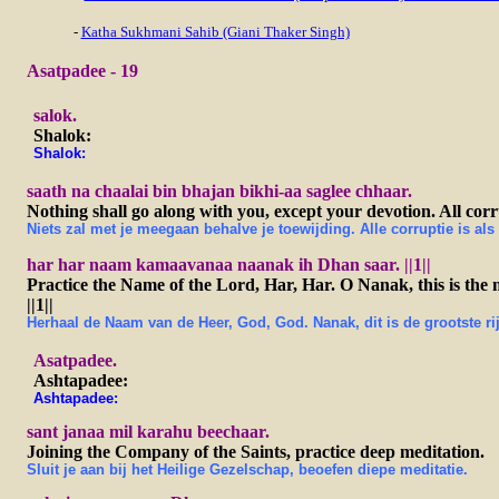
-
Katha Sukhmani Sahib (Giani Thaker Singh)
Asatpadee - 19
salok.
Shalok:
Shalok:
saath na chaalai bin bhajan bikhi-aa saglee chhaar.
Nothing shall go along with you, except your devotion. All corru
Niets zal met je meegaan behalve je toewijding. Alle corruptie is als 
har har naam kamaavanaa naanak ih Dhan saar. ||1||
Practice the Name of the Lord, Har, Har. O Nanak, this is the m
||1||
Herhaal de Naam van de Heer, God, God. Nanak, dit is de grootste rij
A
satpadee.
Ashtapadee:
Ashtapadee:
sant janaa mil karahu beechaar.
Joining the Company of the Saints, practice deep meditation.
Sluit je aan bij het Heilige Gezelschap, beoefen diepe meditatie.