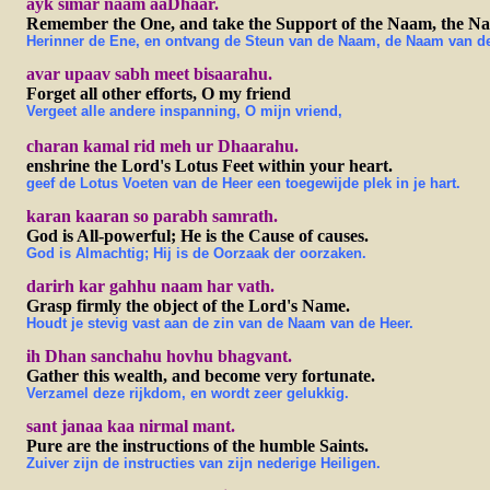
ayk simar naam aaDhaar.
Remember the One, and take the Support of the Naam, the Na
Herinner de Ene, en ontvang de Steun van de Naam, de Naam van de
avar upaav sabh meet bisaarahu.
Forget all other efforts, O my friend
Vergeet alle andere inspanning, O mijn vriend,
charan kamal rid meh ur Dhaarahu.
enshrine the Lord's Lotus Feet within your heart.
geef de Lotus Voeten van de Heer een toegewijde plek in je hart.
karan kaaran so parabh samrath.
God is All-powerful; He is the Cause of causes.
God is Almachtig; Hij is de Oorzaak der oorzaken.
darirh kar gahhu naam har vath.
Grasp firmly the object of the Lord's Name.
Houdt je stevig vast aan de zin van de Naam van de Heer.
ih Dhan sanchahu hovhu bhagvant.
Gather this wealth, and become very fortunate.
Verzamel deze rijkdom, en wordt zeer gelukkig.
sant janaa kaa nirmal mant.
Pure are the instructions of the humble Saints.
Zuiver zijn de instructies van zijn nederige Heiligen.