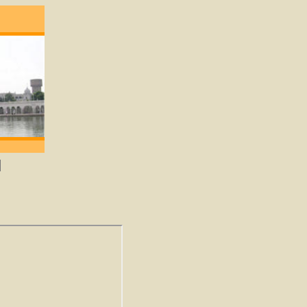
ene die lief heeft zal God verkrijgen. -Guru 