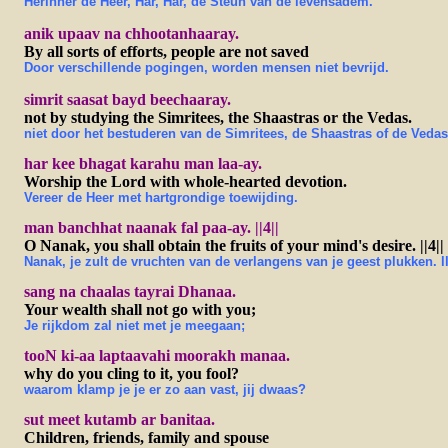
Herinner de Heer, Har, Har, de Steun van de levensadem.
anik upaav na chhootanhaaray.
By all sorts of efforts, people are not saved
Door verschillende pogingen, worden mensen niet bevrijd.
simrit saasat bayd beechaaray.
not by studying the Simritees, the Shaastras or the Vedas.
niet door het bestuderen van de Simritees, de Shaastras of de Vedas
har kee bhagat karahu man laa-ay.
Worship the Lord with whole-hearted devotion.
Vereer de Heer met hartgrondige toewijding.
man banchhat naanak fal paa-ay. ||4||
O Nanak, you shall obtain the fruits of your mind's desire. ||4||
Nanak, je zult de vruchten van de verlangens van je geest plukken. ll
sang na chaalas tayrai Dhanaa.
Your wealth shall not go with you;
Je rijkdom zal niet met je meegaan;
tooN ki-aa laptaavahi moorakh manaa.
why do you cling to it, you fool?
waarom klamp je je er zo aan vast, jij dwaas?
sut meet kutamb ar banitaa.
Children, friends, family and spouse