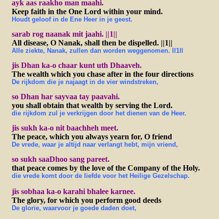
ayk aas raakho man maahi.
Keep faith in the One Lord within your mind.
Houdt geloof in de Ene Heer in je geest.
sarab rog naanak mit jaahi. ||1||
All disease, O Nanak, shall then be dispelled. ||1||
Alle ziekte, Nanak, zullen dan worden weggenomen. ll1ll
jis Dhan ka-o chaar kunt uth Dhaaveh.
The wealth which you chase after in the four directions
De rijkdom die je najaagt in de vier windstreken,
so Dhan har sayvaa tay paavahi.
you shall obtain that wealth by serving the Lord.
die rijkdom zul je verkrijgen door het dienen van de Heer.
jis sukh ka-o nit baachheh meet.
The peace, which you always yearn for, O friend
De vrede, waar je altijd naar verlangt hebt, mijn vriend,
so sukh saaDhoo sang pareet.
that peace comes by the love of the Company of the Holy.
die vrede komt door de liefde voor het Heilige Gezelschap.
jis sobhaa ka-o karahi bhalee karnee.
The glory, for which you perform good deeds
De glorie, waarvoor je goede daden doet,