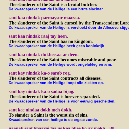
The slanderer of the Saint is a brutal butcher.
De kwaadspreker van de Heilige is een brute slachter.
sant kaa nindak parmaysur maaraa.
The slanderer of the Saint is cursed by the Transcendent Lord
De kwaadspreker van de Heilige is vervloekt door de Allesoverstijg
sant kaa nindak raaj tay heen.
The slanderer of the Saint has no kingdom.
De kwaadspreker van de Heilige heeft geen koninkrijk.
sant kaa nindak dukhee-aa ar deen.
The slanderer of the Saint becomes miserable and poor.
De kwaadspreker van de Heilige wordt ongelukkig en arm.
sant kay nindak ka-o sarab rog.
The slanderer of the Saint contracts all diseases.
De kwaadspreker van de Heilige
loopt alle ziekten op.
sant kay nindak ka-o sadaa bijog.
The slanderer of the Saint is forever separated.
De kwaadspreker van de Heilige is voor eeuwig gescheiden.
sant kee nindaa dokh meh dokh.
To slander a Saint is the worst sin of sins.
Kwaadspreken van een heilige is de ergste zonde.
naanak sant bhaavai taa us kaa bhee ho-ay mokh. ||3||