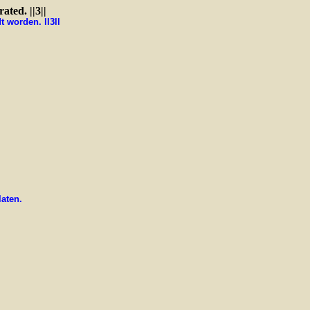
ated. ||3||
t worden. ll3ll
aten.