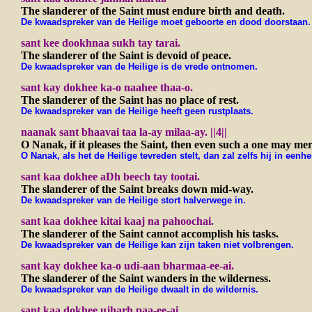
The slanderer of the Saint must endure birth and death.
De kwaadspreker van de Heilige moet geboorte en dood doorstaan.
sant kee dookhnaa sukh tay tarai.
The slanderer of the Saint is devoid of peace.
De kwaadspreker van de Heilige is de vrede ontnomen.
sant kay dokhee ka-o naahee thaa-o.
The slanderer of the Saint has no place of rest.
De kwaadspreker van de Heilige heeft geen rustplaats.
naanak sant bhaavai taa la-ay milaa-ay. ||4||
O Nanak, if it pleases the Saint, then even such a one may merg
O Nanak, als het de Heilige tevreden stelt, dan zal zelfs hij in eenhe
sant kaa dokhee aDh beech tay tootai.
The slanderer of the Saint breaks down mid-way.
De kwaadspreker van de Heilige stort halverwege in.
sant kaa dokhee kitai kaaj na pahoochai.
The slanderer of the Saint cannot accomplish his tasks.
De kwaadspreker van de Heilige kan zijn taken niet volbrengen.
sant kay dokhee ka-o udi-aan bharmaa-ee-ai.
The slanderer of the Saint wanders in the wilderness.
De kwaadspreker van de Heilige dwaalt in de wildernis.
sant kaa dokhee ujharh paa-ee-ai.