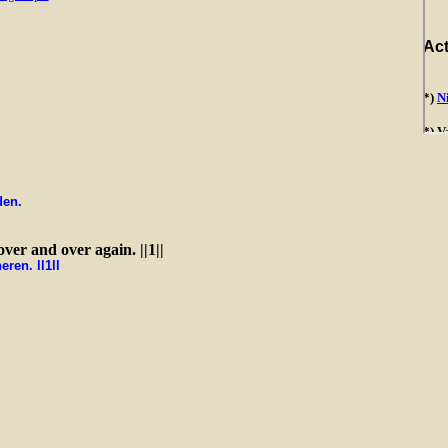
den.
ver and over again. ||1||
ren. ll1ll