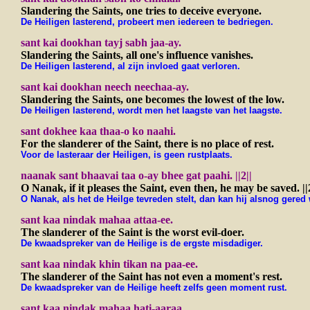
Slandering the Saints, one tries to deceive everyone.
De Heiligen lasterend, probeert men iedereen te bedriegen.
sant kai dookhan tayj sabh jaa-ay.
Slandering the Saints, all one's influence vanishes.
De Heiligen lasterend, al zijn invloed gaat verloren.
sant kai dookhan neech neechaa-ay.
Slandering the Saints, one becomes the lowest of the low.
De Heiligen lasterend, wordt men het laagste van het laagste.
sant dokhee kaa thaa-o ko naahi.
For the slanderer of the Saint, there is no place of rest.
Voor de lasteraar der Heiligen, is geen rustplaats.
naanak sant bhaavai taa o-ay bhee gat paahi. ||2||
O Nanak, if it pleases the Saint, even then, he may be saved. ||2
O Nanak, als het de Heilge tevreden stelt, dan kan hij alsnog gered 
sant kaa nindak mahaa attaa-ee.
The slanderer of the Saint is the worst evil-doer.
De kwaadspreker van de Heilige is de ergste misdadiger.
sant kaa nindak khin tikan na paa-ee.
The slanderer of the Saint has not even a moment's rest.
De kwaadspreker van de Heilige heeft zelfs geen moment rust.
sant kaa nindak mahaa hati-aaraa.