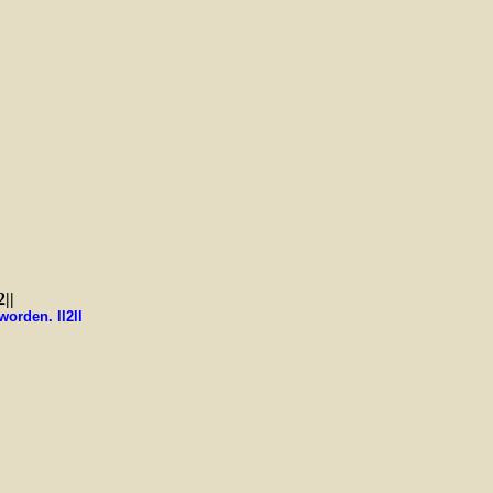
||
worden. ll2ll