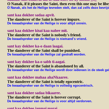
O Nanak, if it pleases the Saint, then even this one may be liber
O Nanak, als het de Heilige tevreden stelt, dan zal zelfs deze bevrijd
sant kaa dokhee sadaa apvit.
The slanderer of the Saint is forever impure.
De kwaadspreker van de Heilige is voor altijd onrein.
sant kaa dokhee kisai kaa nahee mit.
The slanderer of the Saint is nobody's friend.
De kwaadspreker van de Heilige is niemand’s vriend.
sant kay dokhee ka-o daan laagai.
The slanderer of the Saint shall be punished.
De kwaadspreker van de Heilige zal gestraft worden.
sant kay dokhee ka-o sabh ti-aagai.
The slanderer of the Saint is abandoned by all.
De kwaadspreker van de Heilige wordt door iedereen in de steek gel
sant kaa dokhee mahaa ahaNkaaree.
The slanderer of the Saint is totally egocentric.
De kwaadspreker van de Heilige is volledig egocentrisch.
sant kaa dokhee sadaa bikaaree.
The slanderer of the Saint is forever corrupt.
De kwaadspreker van de Heilige is voor altijd verdorven.
sant kaa dokhee janmai marai.