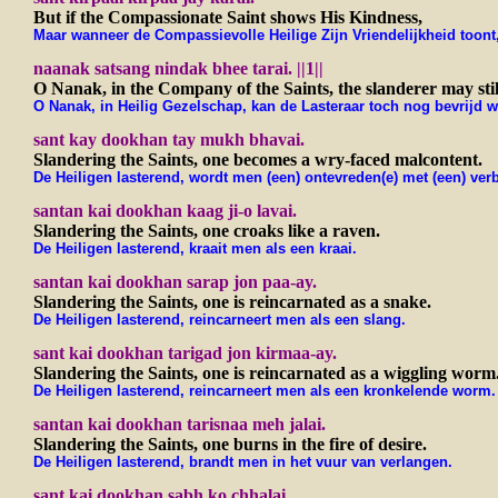
But if the Compassionate Saint shows His Kindness,
Maar wanneer de Compassievolle Heilige Zijn Vriendelijkheid toont
naanak satsang nindak bhee tarai. ||1||
O Nanak, in the Company of the Saints, the slanderer may still 
O Nanak, in Heilig Gezelschap, kan de Lasteraar toch nog bevrijd wo
sant kay dookhan tay mukh bhavai.
Slandering the Saints, one becomes a wry-faced malcontent.
De Heiligen lasterend, wordt men (een) ontevreden(e) met (een) verb
santan kai dookhan kaag ji-o lavai.
Slandering the Saints, one croaks like a raven.
De Heiligen lasterend, kraait men als een kraai.
santan kai dookhan sarap jon paa-ay.
Slandering the Saints, one is reincarnated as a snake.
De Heiligen lasterend, reincarneert men als een slang.
sant kai dookhan tarigad jon kirmaa-ay.
Slandering the Saints, one is reincarnated as a wiggling worm
De Heiligen lasterend, reincarneert men als een kronkelende worm.
santan kai dookhan tarisnaa meh jalai.
Slandering the Saints, one burns in the fire of desire.
De Heiligen lasterend, brandt men in het vuur van verlangen.
sant kai dookhan sabh ko chhalai.