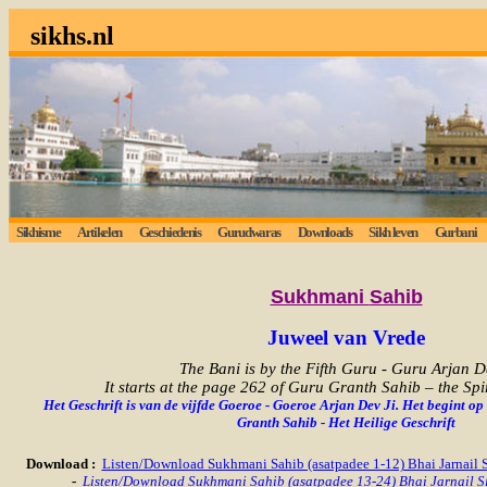
sikhs.nl
Sikhisme
Artikelen
Geschiedenis
Gurudwaras
Downloads
Sikh leven
Gurbani
Sukhmani
Sahib
Juweel van Vrede
The Bani is by the Fifth Guru - Guru Arjan De
It starts at the page 262 of Guru Granth Sahib – the Spi
Het Geschrift is van de vijfde Goeroe - Goeroe Arjan Dev Ji. Het begint o
Granth Sahib - Het Heilige Geschrift
Download
:
Listen/Download Sukhmani Sahib (asatpadee 1-12) Bhai Jarnail
-
Listen/Download Sukhmani Sahib (asatpadee 13-24) Bhai Jarnail 