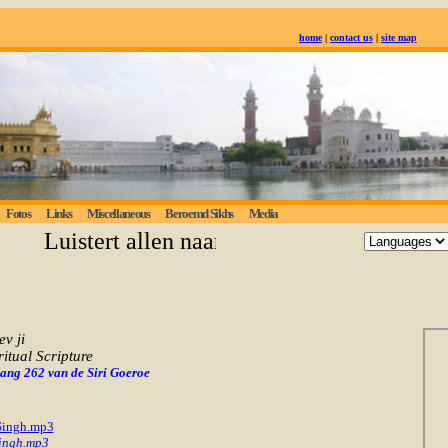
home
|
contact us
|
site map
Fotos
Links
Miscellaneous
Beroemd Sikhs
Media
Luistert allen naar de eeuwige waarheid; deg
v ji
ritual Scripture
p ang 262 van de Siri Goeroe
 Singh.mp3
Singh.mp3