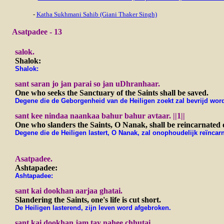
-
Katha Sukhmani Sahib (Giani Thaker Singh)
Asatpadee - 13
salok.
Shalok:
Shalok:
sant saran jo jan parai so jan uDhranhaar.
One who seeks the Sanctuary of the Saints shall be saved.
Degene die de Geborgenheid van de Heiligen zoekt zal bevrijd wor
sant kee nindaa naankaa bahur bahur avtaar. ||1||
One who slanders the Saints, O Nanak, shall be reincarnated o
Degene die de Heiligen lastert, O Nanak, zal onophoudelijk reïncarne
A
satpadee.
Ashtapadee:
Ashtapadee:
sant kai dookhan aarjaa ghatai.
Slandering the Saints, one's life is cut short.
De Heiligen lasterend, zijn leven word afgebroken.
sant kai dookhan jam tay nahee chhutai.