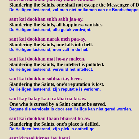
Slandering the Saints, one shall not escape the Messenger of D
De Heiligen lasterend, zal men niet ontkomen aan de Boodschappe
sant kai dookhan sukh sabh jaa-ay.
Slandering the Saints, all happiness vanishes.
De Heiligen lasterend, alle geluk verdwijnt.
sant kai dookhan narak meh paa-ay.
Slandering the Saints, one falls into hell.
De Heiligen lasterend, men valt in de hel.
sant kai dookhan mat ho-ay maleen.
Slandering the Saints, the intellect is polluted.
De Heiligen lasterend, vervuild het intellect.
sant kai dookhan sobhaa tay heen.
Slandering the Saints, one's reputation is lost.
De Heiligen lasterend, zijn reputatie is verloren.
sant kay hatay ka-o rakhai na ko-ay.
One who is cursed by a Saint cannot be saved.
Degene die vervloekt is door een Heilige kan niet gered worden.
sant kai dookhan thaan bharsat ho-ay.
Slandering the Saints, one's place is defiled.
De Heiligen lasterend, zijn plek is ontheiligd.
sant kirpaal kirpaa jay karai.