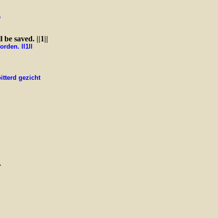
,
be saved. ||1||
rden. ll1ll
itterd gezicht
.