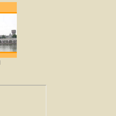
ene die lief heeft zal God verkrijgen. -Guru 