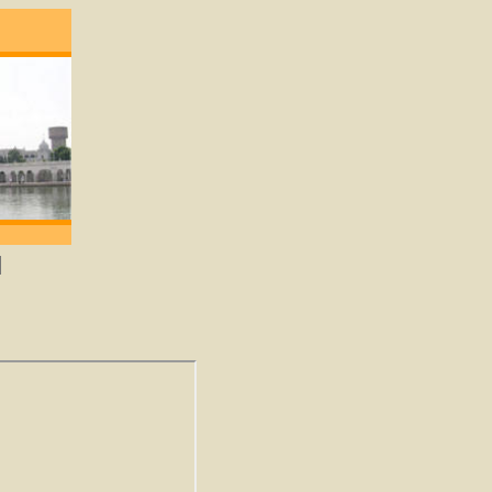
ene die lief heeft zal God verkrijgen. -Guru 