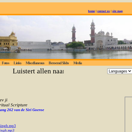
home
|
contact us
|
site map
Fotos
Links
Miscellaneous
Beroemd Sikhs
Media
Luistert allen naar de eeuwige waarheid; deg
v ji
ritual Scripture
p ang 262 van de Siri Goeroe
 Singh.mp3
Singh.mp3