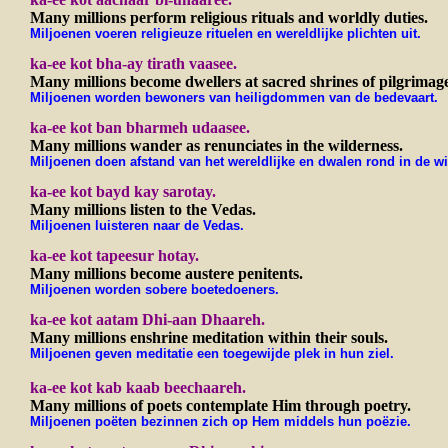
Many millions perform religious rituals and worldly duties.
Miljoenen voeren religieuze rituelen en wereldlijke plichten uit.
ka-ee kot bha-ay tirath vaasee.
Many millions become dwellers at sacred shrines of pilgrimage
Miljoenen worden bewoners van heiligdommen van de bedevaart.
ka-ee kot ban bharmeh udaasee.
Many millions wander as renunciates in the wilderness.
Miljoenen doen afstand van het wereldlijke en dwalen rond in de wi
ka-ee kot bayd kay sarotay.
Many millions listen to the Vedas.
Miljoenen luisteren naar de Vedas.
ka-ee kot tapeesur hotay.
Many millions become austere penitents.
Miljoenen worden sobere boetedoeners.
ka-ee kot aatam Dhi-aan Dhaareh.
Many millions enshrine meditation within their souls.
Miljoenen geven meditatie een toegewijde plek in hun ziel.
ka-ee kot kab kaab beechaareh.
Many millions of poets contemplate Him through poetry.
Miljoenen poëten bezinnen zich op Hem middels hun poëzie.