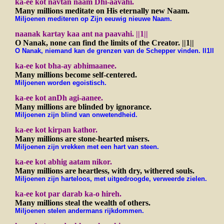
ka-ee kot navtan naam Dhi-aavahi.
Many millions meditate on His eternally new Naam.
Miljoenen mediteren op Zijn eeuwig nieuwe Naam.
naanak kartay kaa ant na paavahi.
||1||
O Nanak, none can find the limits of the Creator.
||1||
O Nanak, niemand kan de grenzen van de Schepper vinden. ll1ll
ka-ee kot bha-ay abhimaanee.
Many millions become self-centered.
Miljoenen worden egoistisch.
ka-ee kot anDh agi-aanee.
Many millions are blinded by ignorance.
Miljoenen zijn blind van onwetendheid.
ka-ee kot kirpan kathor.
Many millions are stone-hearted misers.
Miljoenen zijn vrekken met een hart van steen.
ka-ee kot abhig aatam nikor.
Many millions are heartless, with dry, withered souls.
Miljoenen zijn harteloos, met uitgedroogde, verweerde zielen.
ka-ee kot par darab ka-o hireh.
Many millions steal the wealth of others.
Miljoenen stelen andermans rijkdommen.