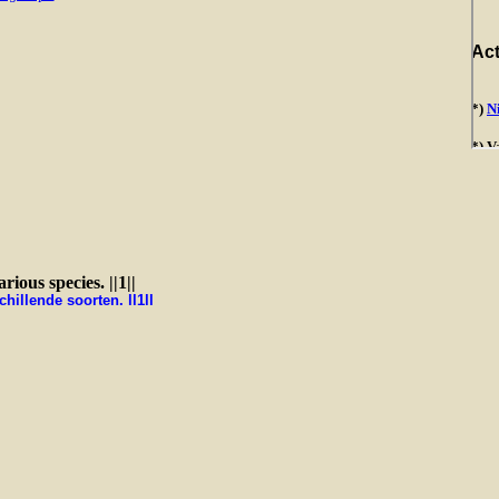
rious species.
||1||
illende soorten. ll1ll