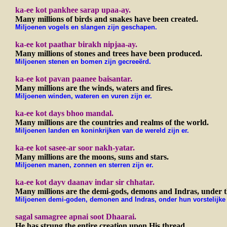
ka-ee kot pankhee sarap upaa-ay.
Many millions of birds and snakes have been created.
Miljoenen vogels en slangen zijn geschapen.
ka-ee kot paathar birakh nipjaa-ay.
Many millions of stones and trees have been produced.
Miljoenen stenen en bomen zijn gecreeërd.
ka-ee kot pavan paanee baisantar.
Many millions are the winds, waters and fires.
Miljoenen winden, wateren en vuren zijn er.
ka-ee kot days bhoo mandal.
Many millions are the countries and realms of the world.
Miljoenen landen en koninkrijken van de wereld zijn er.
ka-ee kot sasee-ar soor nakh-yatar.
Many millions are the moons, suns and stars.
Miljoenen manen, zonnen en sterren zijn er.
ka-ee kot dayv daanav indar sir chhatar.
Many millions are the demi-gods, demons and Indras, under th
Miljoenen demi-goden, demonen and Indras, onder hun vorstelijke lu
sagal samagree apnai soot Dhaarai.
He has strung the entire creation upon His thread.