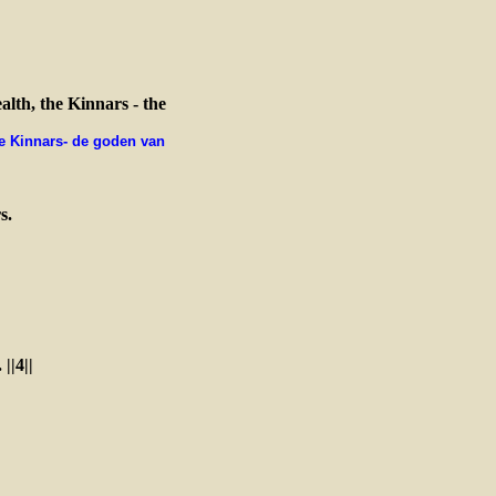
alth, the Kinnars - the
de Kinnars- de goden van
s.
||4||