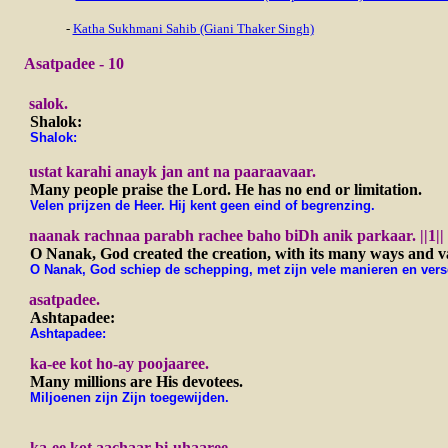
-
Katha Sukhmani Sahib (Giani Thaker Singh)
Asatpadee - 10
salok.
Shalok:
Shalok:
ustat karahi anayk jan ant na paaraavaar.
Many people praise the Lord. He has no end or limitation.
Velen prijzen de Heer. Hij kent geen eind of begrenzing.
naanak rachnaa parabh rachee baho biDh anik parkaar. ||1||
O Nanak, God created the creation, with its many ways and va
O Nanak, God schiep de schepping, met zijn vele manieren en versch
asatpadee.
Ashtapadee:
Ashtapadee:
ka-ee kot ho-ay poojaaree.
Many millions are His devotees.
Miljoenen zijn Zijn toegewijden.
ka-ee kot aachaar bi-uhaaree.