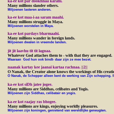
ka-ee kot par dookhnaa karahi.
Many millions slander others.
Miljoenen lasteren anderen.
ka-ee kot maa-i-aa saram maahi.
Many millions struggle in Maya.
Miljoenen worstelen in Maya.
ka-ee kot pardays bharmaahi.
Many millions wander in foreign lands.
Miljoenen dwalen in vreemde landen.
jit jit laavhu tit tit lagnaa.
Whatever God attaches them to - with that they are engaged.
Waaraan God hun ook bindt- daar zijn ze mee bezet.
naanak kartay kee jaanai kartaa rachnaa.
||2||
O Nanak, the Creator alone knows the workings of His creati
O Nanak, de Schepper alleen kent de werking van Zijn schepping. ll
ka-ee kot siDh jatee jogee.
Many millions are Siddhas, celibates and Yogis.
Miljoenen zijn Siddhas, celibatair en yogis.
ka-ee kot raajay ras bhogee.
Many millions are kings, enjoying worldly pleasures.
Miljoenen zijn koningen, genietend van wereldlijke geneugten.