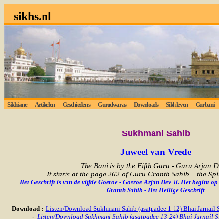
sikhs.nl
Sikhisme
Artikelen
Geschiedenis
Gurudwaras
Downloads
Sikh leven
Gurbani
Sukhmani
Sahib
Juweel van Vrede
The Bani is by the Fifth Guru - Guru Arjan De
It starts at the page 262 of Guru Granth Sahib – the Spi
Het Geschrift is van de vijfde Goeroe - Goeroe Arjan Dev Ji. Het begint o
Granth Sahib - Het Heilige Geschrift
Download
:
Listen/Download Sukhmani Sahib (asatpadee 1-12) Bhai Jarnail
-
Listen/Download Sukhmani Sahib (asatpadee 13-24) Bhai Jarnail 