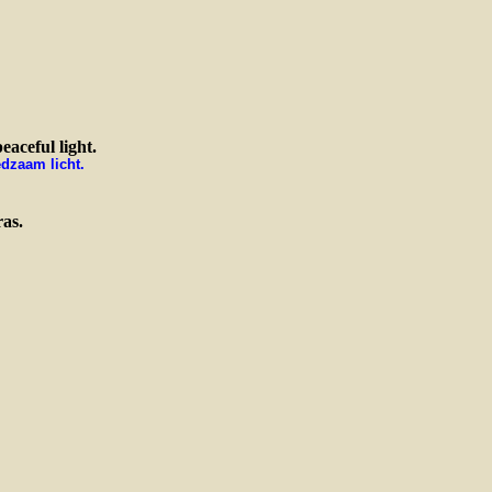
eaceful light.
edzaam licht.
as.