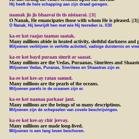
Hij heeft de hele schapping aan zijn draad geregen.
naanak jis jis bhaavai tis tis nistaarai. ||3||
O Nanak, He emancipates those with whom He is pleased. ||3||
O Nanak, Hij bevrijdt hen met wie Hij tevreden is. ll3ll
ka-ee kot raajas taamas saatak.
Many millions abide in heated activity, slothful darkness and p
Miljoenen verblijven in verhitte activiteit, vadsige duisternis en vre
ka-ee kot bayd puraan simrit ar saasat.
Many millions are the Vedas, Puraanas, Simritees and Shaastr
Miljoenen Vedas, Puranas, Simritees en Shaastras zijn er.
ka-ee kot kee-ay ratan samud.
Many millions are the pearls of the oceans.
Miljoenen parels in de oceanen zijn er.
ka-ee kot naanaa parkaar jant.
Many millions are the beings of so many descriptions.
Miljoenen zijn de schepselen van zovele beschrijvingen.
ka-ee kot kee-ay chir jeevay.
Many millions are made long-lived.
Miljoenen is een lang leven beschoren.