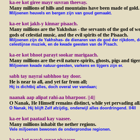
ka-ee kot giree mayr suvran theevay.
Many millions of hills and mountains have been made of gold.
Miljoenen heuvels en bergen zijn van goud gemaakt.
ka-ee kot jakh-y kinnar pisaach.
Many millions are the Yakhshas - the servants of the god of we
gods of
celestial music, and the evil spirits of the Pisaach.
Miljoenen zijn de Yakhshas- de dienaren van de god der rijkdom, 
celestijnse muziek, en de kwade geesten van de Pisach.
ka-ee kot bhoot parayt sookar marigaach.
Many millions are the evil nature-spirits, ghosts, pigs and tiger
Miljoenen kwade natuur-geesten, varkens en tijgers zijn er.
sabh tay nayrai sabhhoo tay door.
He is near to all, and yet far from all;
Hij is dichtbij alles, doch overal ver vandaan;
naanak aap alipat rahi-aa bharpoor. ||4||
O Nanak, He Himself remains distinct, while yet pervading all. 
O Nanak, Hij blijft Zelf afzijdig, onderwijl alles doordringend. ll4ll
ka-ee kot paataal kay vaasee.
Many millions inhabit the nether regions.
Vele miljoenen bewonen de ondergrondse regionen.
ka-ee kot narak surag nivaasee.