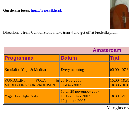
Gurdwara fotos:
http://foto
s.sikhs.nl/
Directions : from Central Station take tram 4 and get off at Frederiksplein.
Amsterdam
Programma
Datum
Tijd
Kundalini Yoga & Meditatie
Every morning
05.00 - 07.
KUNDALINI YOGA &
25-Nov-2007
15.00–18.30
MEDITATIE VOOR VROUWEN
01-Dec-2007
10.30 -18.00
15 en 29 november 2007
Yoga: Innerlijke Stilte
13 December 2007
18.30 - 21.
10 januari 2007
All rights re