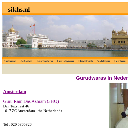
sikhs.nl
Sikhisme
Artikelen
Geschiedenis
Gurudwaras
Downloads
Sikh leven
Gurbani
Gurudwaras In Neder
Amsterdam
Guru Ram Das Ashram (3HO)
Den Texstraat 46
1017 ZC Amsterdam - the Netherlands
Tel :
020 5305320