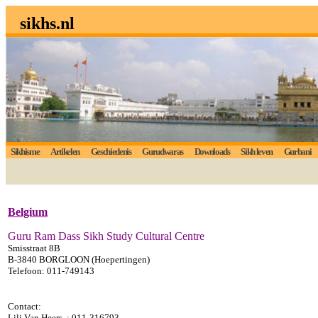
sikhs.nl
Sikhisme
Artikelen
Geschiedenis
Gurudwaras
Downloads
Sikh leven
Gurbani
Belgium
Guru Ram Dass Sikh Study Cultural Centre
Smisstraat 8B
B-3840 BORGLOON (Hoepertingen)
Telefoon: 011-749143
Contact:
Lili Van Heers : 011-316793