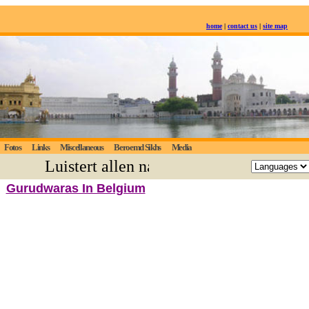
home
|
contact us
|
site map
Fotos
Links
Miscellaneous
Beroemd Sikhs
Media
Luistert allen naar de eeuwige waarheid
Gurudwaras In Belgium