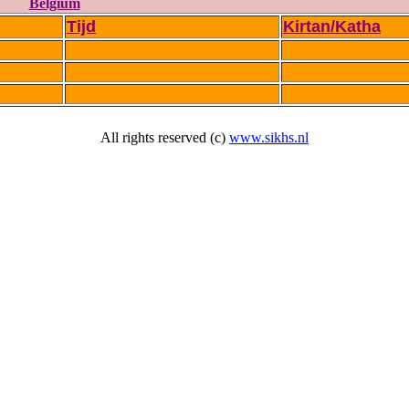
Belgium
Tijd
Kirtan/Katha
All rights reserved (c)
www.sikhs.nl