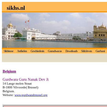
sikhs.nl
Sikhisme
Artikelen
Geschiedenis
Gurudwaras
Downloads
Sikh leven
Gurbani
Belgium
Gurdwara Guru Nanak Dev Ji
14 Lange molen Straat
B-1800 Vilvoorde( Brussel)
Belgium.
Website:
www.gurdwarabrussel.org