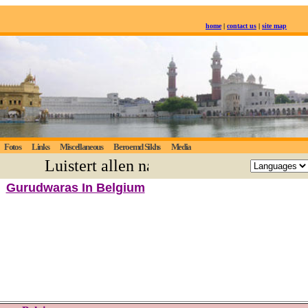
home
|
contact us
|
site map
Fotos
Links
Miscellaneous
Beroemd Sikhs
Media
Luistert allen naar de eeuwige waarheid
Gurudwaras In Belgium