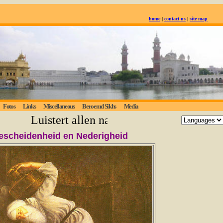
home
|
contact us
|
site map
Fotos
Links
Miscellaneous
Beroemd Sikhs
Media
Luistert allen naar de eeuwige waarheid;
escheidenheid en Nederigheid