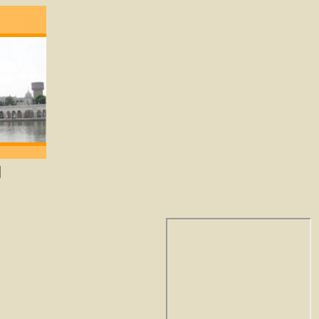
 degene die lief heeft zal God verkrijgen. -G