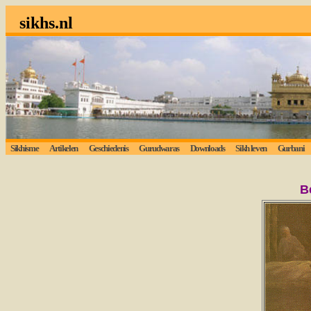
sikhs.nl
Sikhisme
Artikelen
Geschiedenis
Gurudwaras
Downloads
Sikh leven
Gurbani
B