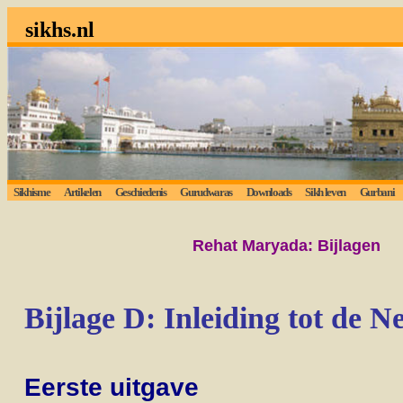
sikhs.nl
Sikhisme
Artikelen
Geschiedenis
Gurudwaras
Downloads
Sikh leven
Gurbani
Rehat Maryada: Bijlagen
Bijlage D: Inleiding tot de N
Eerste uitgave