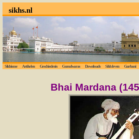
sikhs.nl
Sikhisme
Artikelen
Geschiedenis
Gurudwaras
Downloads
Sikh leven
Gurbani
Bhai Mardana (145