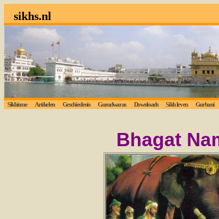
sikhs.nl
Sikhisme
Artikelen
Geschiedenis
Gurudwaras
Downloads
Sikh leven
Gurbani
Bhagat Na