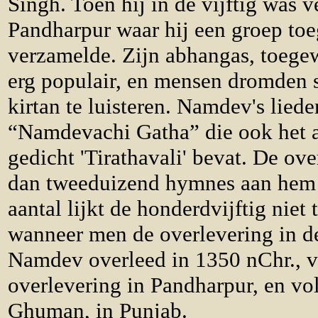
Singh. Toen hij in de vijftig was 
Pandharpur waar hij een groep to
verzamelde. Zijn abhangas, toegew
erg populair, en mensen dromden 
kirtan te luisteren. Namdev's lied
“Namdevachi Gatha” die ook het 
gedicht 'Tirathavali' bevat. De ove
dan tweeduizend hymnes aan hem t
aantal lijkt de honderdvijftig niet 
wanneer men de overlevering in de
Namdev overleed in 1350 nChr., v
overlevering in Pandharpur, en vo
Ghuman, in Punjab.