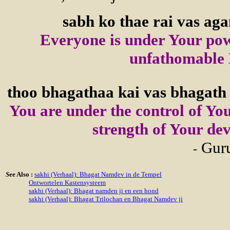
sabh ko thae rai vas aga
Everyone is under Your powe
unfathomable 
thoo bhagathaa kai vas bhagath a
You are under the control of You
strength of Your devo
Guru
-
S
ee Also :
sakhi (Verhaal):
Bh
agat Namdev in de Tempel
Ontwortelen Kastensysteem
sakhi (Verhaal): Bhagat namden ji en een hond
sakhi (Verhaal): Bhagat Trilochan en Bhagat Namdev ji