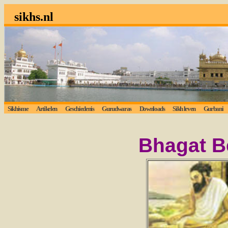
sikhs.nl
Sikhisme
Artikelen
Geschiedenis
Gurudwaras
Downloads
Sikh leven
Gurbani
Bhagat B