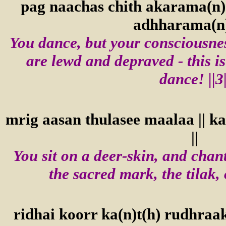
pag naachas chith akarama(n) |
adhharama(n) 
You dance, but your consciousness
are lewd and depraved - this i
dance! ||3|
mrig aasan thulasee maalaa || ka
||
You sit on a deer-skin, and chan
the sacred mark, the tilak,
ridhai koorr ka(n)t(h) rudhraakh