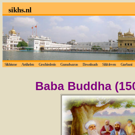
sikhs.nl
Sikhisme
Artikelen
Geschiedenis
Gurudwaras
Downloads
Sikh leven
Gurbani
Baba Buddha (150